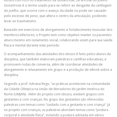
idosos com foco no tratamento da Gonartrose, ou artrose do joelho.
Gonartrose é o termo usado para se referir ao desgaste da cartilagem
do joelho, que ocorre com o avanço da idade ou pode ser causado
pelo excesso de peso, que altera o centro da articulação, podendo
levar ao traumatismo.
Baseado em exercícios de alongamento e fortalecimento muscular dos
membros inferiores, o Projeto tem como objetivo manter os pacientes
ativos mesmo em isolamento social, colaborando assim para sua saúde
física e mental durante este período.
O acompanhamento das atividades dos idosos é feito pelos alunos da
disciplina, que também elaboram palestras e cartilhas educativas, e
promovem rodas de conversa, além de coordenar atividades de
alongamento e relaxamento em grupo e a produção de eBook sobre a
disciplina.
Segundo a prof. Adriana Rego, “as práticas acontecem na comunidade
da Cidade Olímpica na União de Moradores do Jardim América do
Norte (UMJAN). Além do projeto com idosos, existem grupos com
gestantes e com crianças. No grupo das gestantes são oferecidas
palestras com temas como “cuidado com a gestante e com criança”. Já
no projeto com crianças, as palestras abordam temas como “postura
corporal e atividade física”, incluindo a postura adotada em vários