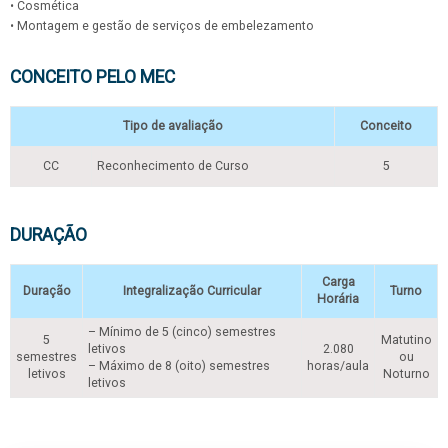
• Cosmética
• Montagem e gestão de serviços de embelezamento
CONCEITO PELO MEC
Tipo de avaliação
Conceito
CC
Reconhecimento de Curso
5
DURAÇÃO
Carga
Duração
Integralização Curricular
Turno
Horária
– Mínimo de 5 (cinco) semestres
5
Matutino
letivos
2.080
semestres
ou
– Máximo de 8 (oito) semestres
horas/aula
letivos
Noturno
letivos