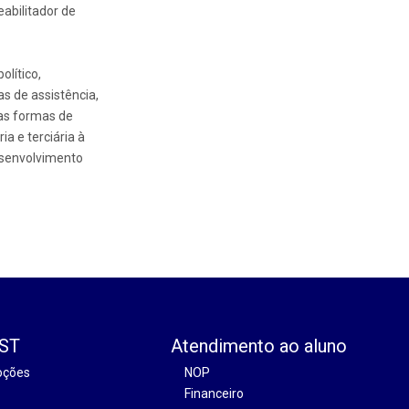
eabilitador de
olítico,
s de assistência,
as formas de
a e terciária à
esenvolvimento
EST
Atendimento ao aluno
oções
NOP
Financeiro