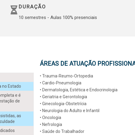
DURAÇÃO
TERAPIA
10 semestres - Aulas 100% presenciais
TICA em CLÍNICA-
 referência
ÁREAS DE ATUAÇÃO PROFISSION
E INGRESSO
• Trauma-Reumo-Ortopedia
• Cardio-Pneumologia
ia no Estado
• Dermatologia, Estética e Endocrinologia
ompleta e é
• Geriatria e Gerontologia
restação de
• Ginecologia-Obstetrícia
• Neurologia do Adulto e Infantil
sistidas, as
• Oncologia
aculdade
• Nefrologia
edicados
• Saúde do Trabalhador