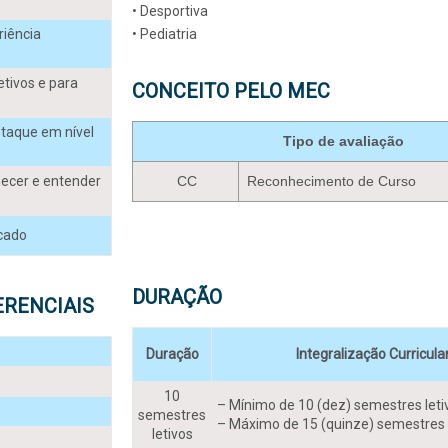
• Desportiva
riência
• Pediatria
tivos e para
CONCEITO PELO MEC
staque em nível
Tipo de avaliação
hecer e entender
CC
Reconhecimento de Curso
rcado
DURAÇÃO
ERENCIAIS
Duração
Integralização Curricula
10
– Mínimo de 10 (dez) semestres leti
semestres
– Máximo de 15 (quinze) semestres 
letivos