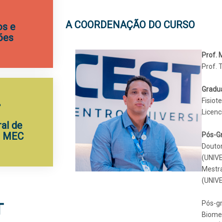
A COORDENAÇÃO DO CURSO
s e
ões
Prof. 
Prof. 
Gradu
Fisiot
Licenc
al de
- MEC
Pós-G
Douto
(UNIV
Mestr
(UNIV
Pós-gr
T
Biomec