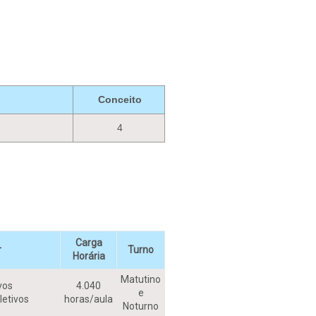
Conceito
4
Carga
r
Turno
Horária
Matutino
vos
4.040
e
letivos
horas/aula
Noturno