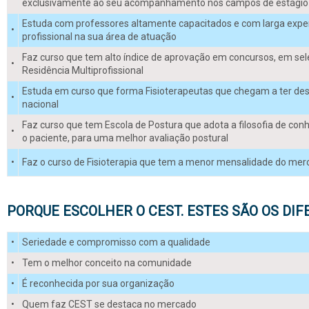
exclusivamente ao seu acompanhamento nos campos de estágio
Estuda com professores altamente capacitados e com larga expe
•
profissional na sua área de atuação
Faz curso que tem alto índice de aprovação em concursos, em sele
•
Residência Multiprofissional
Estuda em curso que forma Fisioterapeutas que chegam a ter de
•
nacional
Faz curso que tem Escola de Postura que adota a filosofia de con
•
o paciente, para uma melhor avaliação postural
•
Faz o curso de Fisioterapia que tem a menor mensalidade do me
PORQUE ESCOLHER O CEST. ESTES SÃO OS DIF
•
Seriedade e compromisso com a qualidade
•
Tem o melhor conceito na comunidade
•
É reconhecida por sua organização
•
Quem faz CEST se destaca no mercado