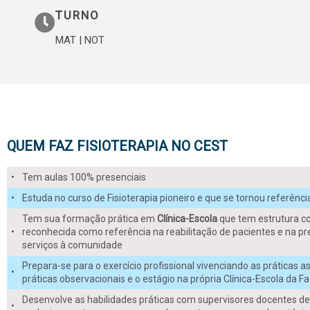
TURNO
FISIO
MAT | NOT
Preparação PRÁ
ESCOLA de
QUEM FAZ FISIOTERAPIA NO CEST
FORMAS D
•
Tem aulas 100% presenciais
•
Estuda no curso de Fisioterapia pioneiro e que se tornou referênc
Tem sua formação prática em
Clínica-Escola
que tem estrutura c
•
reconhecida como referência na reabilitação de pacientes e na p
serviços à comunidade
Prepara-se para o exercício profissional vivenciando as práticas as
•
práticas observacionais e o estágio na própria Clínica-Escola da F
Desenvolve as habilidades práticas com supervisores docentes d
•