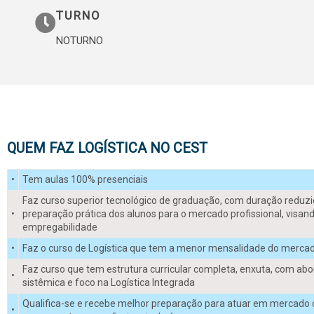
TURNO
LOGÍSTICA
NOTURNO
MERCADO em
EXPANSÃO
QUEM FAZ LOGÍSTICA NO CEST
FORMAS DE INGRESSO
•
Tem aulas 100% presenciais
Faz curso superior tecnológico de graduação, com duração reduzi
•
preparação prática dos alunos para o mercado profissional, visan
empregabilidade
•
Faz o curso de Logística que tem a menor mensalidade do merca
Faz curso que tem estrutura curricular completa, enxuta, com a
•
sistêmica e foco na Logística Integrada
Qualifica-se e recebe melhor preparação para atuar em mercad
•