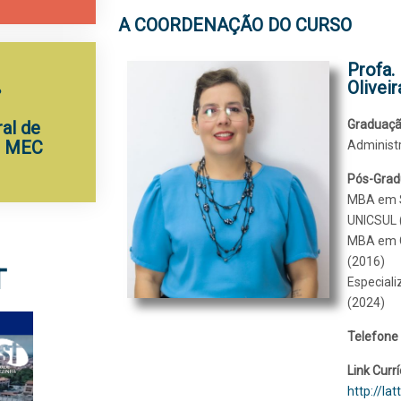
A COORDENAÇÃO DO CURSO
Profa.
Oliveir
al de
Graduaç
- MEC
Administ
Pós-Gra
MBA em Su
UNICSUL 
MBA em C
(2016)
T
Especial
(2024)
Telefone
Link Currí
http://lat