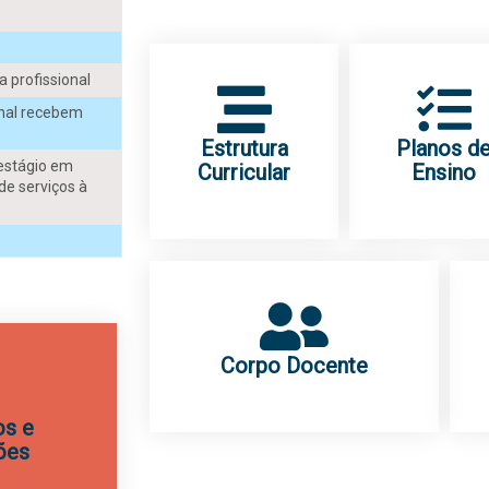
 profissional
onal recebem
Estrutura
Planos d
(estágio em
Curricular
Ensino
de serviços à
Corpo Docente
s e
ões