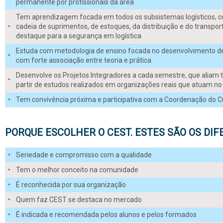
permanente por profissionais da área
Tem aprendizagem focada em todos os subsistemas logísticos, 
•
cadeia de suprimentos, de estoques, da distribuição e do transpor
destaque para a segurança em logística
Estuda com metodologia de ensino focada no desenvolvimento d
•
com forte associação entre teoria e prática
Desenvolve os Projetos Integradores a cada semestre, que aliam te
•
partir de estudos realizados em organizações reais que atuam n
•
Tem convivência próxima e participativa com a Coordenação do C
PORQUE ESCOLHER O CEST. ESTES SÃO OS DIF
•
Seriedade e compromisso com a qualidade
•
Tem o melhor conceito na comunidade
•
É reconhecida por sua organização
•
Quem faz CEST se destaca no mercado
•
É indicada e recomendada pelos alunos e pelos formados