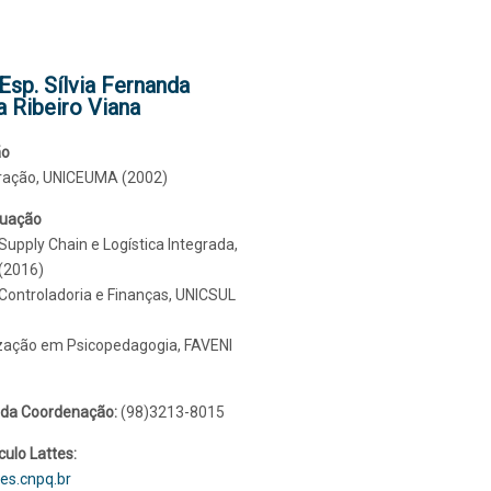
 Esp. Sílvia Fernanda
a Ribeiro Viana
ão
ração, UNICEUMA (2002)
duação
pply Chain e Logística Integrada,
(2016)
ontroladoria e Finanças, UNICSUL
ização em Psicopedagogia, FAVENI
 da Coordenação:
(98)3213-8015
culo Lattes:
tes.cnpq.br