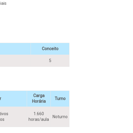
iais
Conceito
5
Carga
r
Turno
Horária
tivos
1.660
Noturno
vos
horas/aula