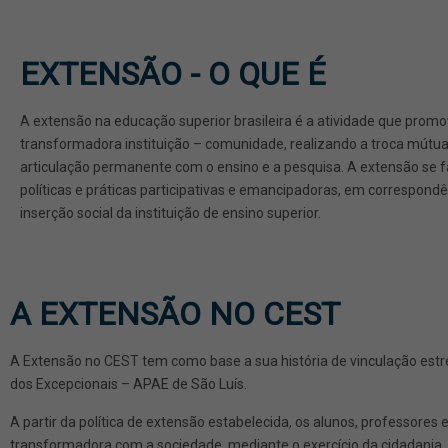
EXTENSÃ
EXTENSÃO - O QUE É
Relação transfor
A extensão na educação superior brasileira é a atividade que promo
CEST - comuni
transformadora instituição – comunidade, realizando a troca mútu
articulação permanente com o ensino e a pesquisa. A extensão se f
Troca mútua de s
políticas e práticas participativas e emancipadoras, em correspond
inserção social da instituição de ensino superior.
A EXTENSÃO NO CEST
A Extensão no CEST tem como base a sua história de vinculação estr
dos Excepcionais – APAE de São Luís.
A partir da política de extensão estabelecida, os alunos, professore
transformadora com a sociedade, mediante o exercício da cidadania, 