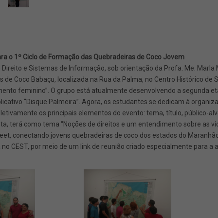
para o 1º Ciclo de Formação das Quebradeiras de Coco Jovem
 de Direito e Sistemas de Informação, sob orientação da Profa. Me. Marla
de Coco Babaçu, localizada na Rua da Palma, no Centro Histórico de Sã
mento feminino”. O grupo está atualmente desenvolvendo a segunda etap
plicativo “Disque Palmeira”. Agora, os estudantes se dedicam à organiz
letivamente os principais elementos do evento: tema, título, público-al
ta, terá como tema “Noções de direitos e um entendimento sobre as vio
eet, conectando jovens quebradeiras de coco dos estados do Maranhão,
a no CEST, por meio de um link de reunião criado especialmente para a a