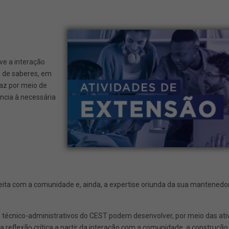
O
madora
ve a interação
dade
a de saberes, em
az por meio de
aberes
ência à necessária
eita com a comunidade e, ainda, a expertise oriunda da sua mantenedo
s e técnico-administrativos do CEST podem desenvolver, por meio das at
a reflexão crítica a partir da interação com a comunidade, a construç