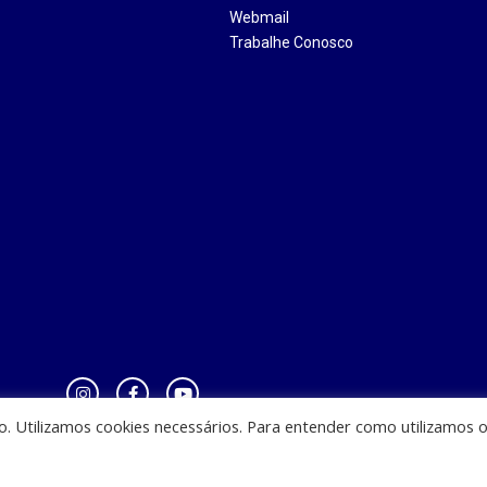
Webmail
Trabalhe Conosco
io. Utilizamos cookies necessários. Para entender como utilizamos 
zinha - CEST - Av. Casemiro Junior, 12 - Anil, CEP: 65045-180, São Luis - MA