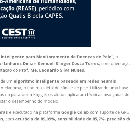
 Inteligente para Monitoramento de Doenças de Pele”
, o
l Linhares Diniz
e
Kemuell Klinger Costa Torres
, com orientaçã
ntação do
Prof. Me. Leonardo Silva Nunes
.
o de um
algoritmo inteligente baseado em redes neurais
melanoma, o tipo mais letal de câncer de pele. Utilizando uma base
das na plataforma Kaggle, os alunos aplicaram técnicas avançadas de
mizar o desempenho do modelo.
eras
e executado na plataforma
Google Colab
com suporte de GPU
es
, com
acurácia de 89,09%
,
sensibilidade de 85,7%
,
precisão d