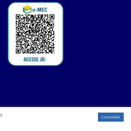
os
Concordar