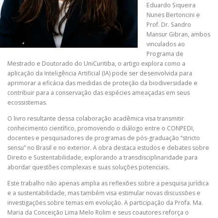
Eduardo Siqueira
Nunes Bertoncini e
Prof. Dr. Sandro
Mansur Gibran, ambos
vinculados ao
Programa de
Mestrado e Doutorado do UniCuritiba, o artigo explora como a
aplicação da Inteligência Artificial (IA) pode ser desenvolvida para
aprimorar a eficácia das medidas de proteção da biodiversidade e
contribuir para a conservação das espécies ameaçadas em seus
ecossistemas.
O livro resultante dessa colaboração acadêmica visa transmitir
conhecimento científico, promovendo o diálogo entre o CONPEDI,
docentes e pesquisadores de programas de pós-graduação “stricto
sensu” no Brasil e no exterior. A obra destaca estudos e debates sobre
Direito e Sustentabilidade, explorando a transdisciplinaridade para
abordar questões complexas e suas soluções potenciais.
Este trabalho não apenas amplia as reflexões sobre a pesquisa jurídica
e a sustentabilidade, mas também visa estimular novas discussões e
investigações sobre temas em evolução. A participação da Profa. Ma.
Maria da Conceição Lima Melo Rolim e seus coautores reforça o