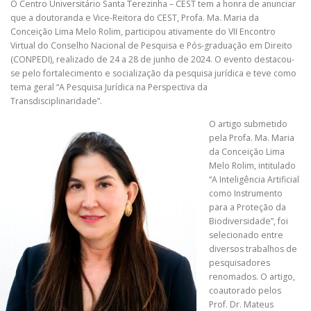
O Centro Universitário Santa Terezinha – CEST tem a honra de anunciar
que a doutoranda e Vice-Reitora do CEST, Profa. Ma. Maria da
Conceição Lima Melo Rolim, participou ativamente do VII Encontro
Virtual do Conselho Nacional de Pesquisa e Pós-graduação em Direito
(CONPEDI), realizado de 24 a 28 de junho de 2024. O evento destacou-
se pelo fortalecimento e socialização da pesquisa jurídica e teve como
tema geral “A Pesquisa Jurídica na Perspectiva da
Transdisciplinaridade”.
O artigo submetido
pela Profa. Ma. Maria
da Conceição Lima
Melo Rolim, intitulado
“A Inteligência Artificial
como Instrumento
para a Proteção da
Biodiversidade”, foi
selecionado entre
diversos trabalhos de
pesquisadores
renomados. O artigo,
coautorado pelos
Prof. Dr. Mateus