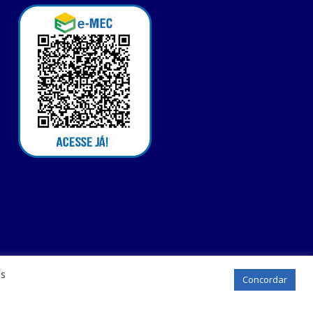
os
Concordar