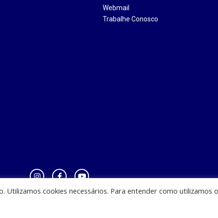
Webmail
Trabalhe Conosco
io. Utilizamos cookies necessários. Para entender como utilizamos 
zinha - CEST - Av. Casemiro Junior, 12 - Anil, CEP: 65045-180, São Luis - MA