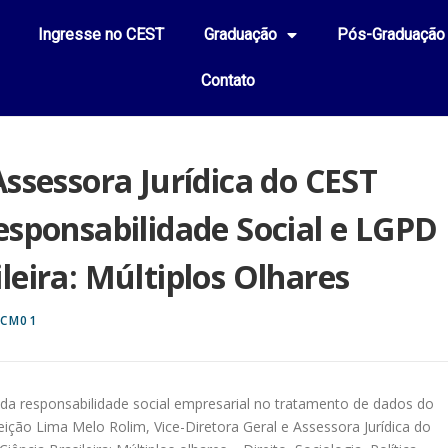
Ingresse no CEST
Graduação
Pós-Graduação
Contato
Assessora Jurídica do CEST
Responsabilidade Social e LGPD
leira: Múltiplos Olhares
CM01
r da responsabilidade social empresarial no tratamento de dados do
ição Lima Melo Rolim, Vice-Diretora Geral e Assessora Jurídica do