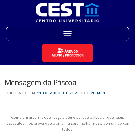
Mensagem da Páscoa
PUBLICADO EM
11 DE ABRIL DE 2020
POR
NCM01
Como um arco-íris que rasga o céu e parece balbuciar que Jesus
ressuscitou, nos prova que o amanhã será melhor nesta comunhão com
todos;