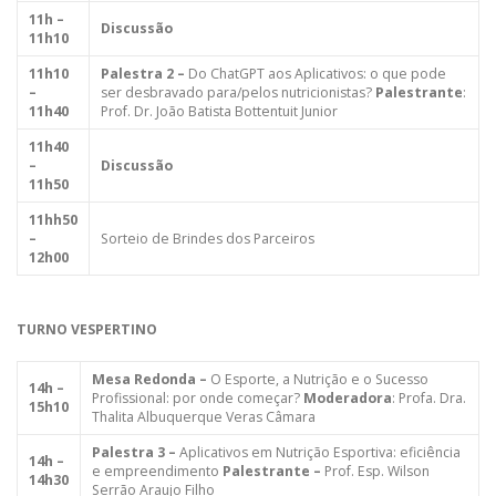
11h –
Discussão
11h10
11h10
Palestra 2 –
Do ChatGPT aos Aplicativos: o que pode
–
ser desbravado para/pelos nutricionistas?
Palestrante
:
11h40
Prof. Dr. João Batista Bottentuit Junior
11h40
–
Discussão
11h50
11hh50
–
Sorteio de Brindes dos Parceiros
12h00
TURNO VESPERTINO
Mesa Redonda –
O Esporte, a Nutrição e o Sucesso
14h –
Profissional: por onde começar?
Moderadora
: Profa. Dra.
15h10
Thalita Albuquerque Veras Câmara
Palestra 3 –
Aplicativos em Nutrição Esportiva: eficiência
14h –
e empreendimento
Palestrante –
Prof. Esp. Wilson
14h30
Serrão Araujo Filho