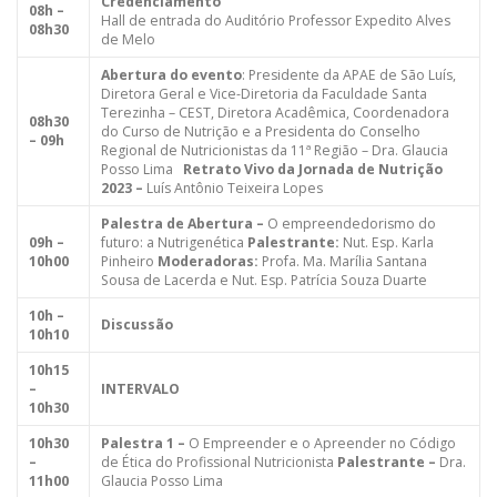
Credenciamento
08h –
Hall de entrada do Auditório Professor Expedito Alves
08h30
de Melo
Abertura do evento
: Presidente da APAE de São Luís,
Diretora Geral e Vice-Diretoria da Faculdade Santa
Terezinha – CEST, Diretora Acadêmica, Coordenadora
08h30
do Curso de Nutrição e a Presidenta do Conselho
– 09h
Regional de Nutricionistas da 11ª Região – Dra. Glaucia
Posso Lima
Retrato Vivo da Jornada de Nutrição
2023 –
Luís Antônio Teixeira Lopes
Palestra de Abertura –
O empreendedorismo do
09h –
futuro: a Nutrigenética
Palestrante:
Nut. Esp. Karla
10h00
Pinheiro
Moderadoras:
Profa. Ma. Marília Santana
Sousa de Lacerda e Nut. Esp. Patrícia Souza Duarte
10h –
Discussão
10h10
10h15
–
INTERVALO
10h30
10h30
Palestra 1 –
O Empreender e o Apreender no Código
–
de Ética do Profissional Nutricionista
Palestrante –
Dra.
11h00
Glaucia Posso Lima