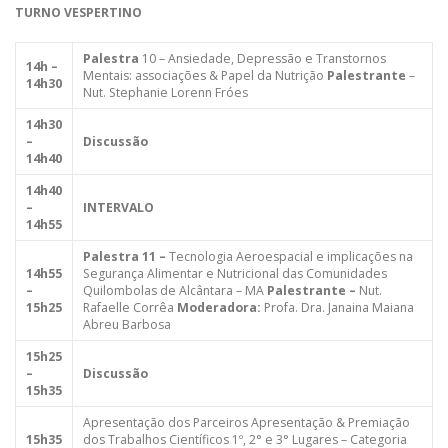
TURNO VESPERTINO
Palestra
10 – Ansiedade, Depressão e Transtornos
14h –
Mentais: associações & Papel da Nutrição
Palestrante
–
14h30
Nut. Stephanie Lorenn Fróes
14h30
–
Discussão
14h40
14h40
–
INTERVALO
14h55
Palestra 11 –
Tecnologia Aeroespacial e implicações na
14h55
Segurança Alimentar e Nutricional das Comunidades
–
Quilombolas de Alcântara – MA
Palestrante –
Nut.
15h25
Rafaelle Corrêa
Moderadora:
Profa. Dra. Janaina Maiana
Abreu Barbosa
15h25
–
Discussão
15h35
Apresentação dos Parceiros Apresentação & Premiação
15h35
dos Trabalhos Científicos 1º, 2° e 3° Lugares – Categoria