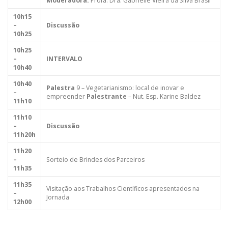
Moderadora:
Profa. Dra. Gabrielle Vieira da Silva Brasil
10h15
–
Discussão
10h25
10h25
–
INTERVALO
10h40
10h40
Palestra
9 – Vegetarianismo: local de inovar e
–
empreender
Palestrante
– Nut. Esp. Karine Baldez
11h10
11h10
–
Discussão
11h20h
11h20
–
Sorteio de Brindes dos Parceiros
11h35
11h35
Visitação aos Trabalhos Científicos apresentados na
–
Jornada
12h00