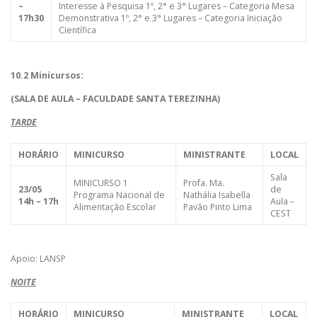
–
Interesse à Pesquisa 1º, 2° e 3° Lugares – Categoria Mesa
17h30
Demonstrativa 1º, 2° e 3° Lugares – Categoria Iniciação
Científica
10.2 Minicursos:
(SALA DE AULA – FACULDADE SANTA TEREZINHA)
TARDE
HORÁRIO
MINICURSO
MINISTRANTE
LOCAL
Sala
MINICURSO 1
Profa. Ma.
23/05
de
Programa Nacional de
Nathália Isabella
14h – 17h
Aula –
Alimentação Escolar
Pavão Pinto Lima
CEST
Apoio: LANSP
NOITE
HORÁRIO
MINICURSO
MINISTRANTE
LOCAL