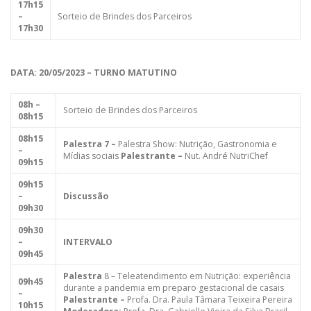
17h15
–
Sorteio de Brindes dos Parceiros
17h30
DATA: 20/05/2023 – TURNO MATUTINO
08h –
Sorteio de Brindes dos Parceiros
08h15
08h15
Palestra 7 –
Palestra Show: Nutrição, Gastronomia e
–
Mídias sociais
Palestrante –
Nut. André NutriChef
09h15
09h15
–
Discussão
09h30
09h30
–
INTERVALO
09h45
Palestra
8 – Teleatendimento em Nutrição: experiência
09h45
durante a pandemia em preparo gestacional de casais
–
Palestrante –
Profa. Dra. Paula Tâmara Teixeira Pereira
10h15