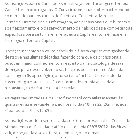
As inscrições para o Curso de Especialização em Tricologia e Terapia
Capilar foram prorrogadas. O Curso traz em si uma oferta diferenciada
no mercado para os cursos de Estética e Cosmética, Medicina,
Farmácia, Biomedicina e Enfermagem, aos profissionais que buscam o
aperfeiçoamento e o desenvolvimento de habilidades e competências
específicas para se tornarem Terapeutas Capilares, com ênfase em
Tricologia e Terapia Capilar.
Doenças inerentes ao couro cabeludo e à fibra capilar vêm ganhando
destaque nas últimas décadas, fazendo com que os profissionais
busquem maior conhecimento a respeito da fisiopatologia dessas
doenças para desenvolver novas terapias de tratamento. Além da
abordagem fisiopatológica, o curso também focará no estudo da
cosmetologia e sua utilização em forma de terapia aplicada a
reconstituição da fibra e da pele capilar.
As vagas são limitadas e o Curso funcionará com aulas mensais, às
quintas-feiras e sextas-feiras, no horário das 18h às 22h20min e, aos
sábados, das 8h às 12h20min.
As inscrições podem ser realizadas de forma presencial na Central de
Atendimento da Faculdade até o dia até o dia
03/05/2022
, das 8h às
21h, de segunda a sexta-feira, ou on-line, pelo e-mail