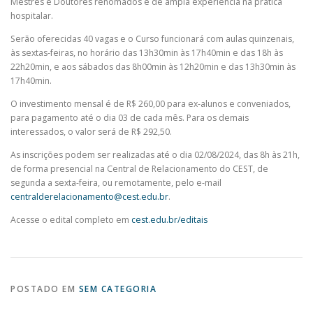
Mestres e Doutores renomados e de ampla experiência na prática
hospitalar.
Serão oferecidas 40 vagas e o Curso funcionará com aulas quinzenais,
às sextas-feiras, no horário das 13h30min às 17h40min e das 18h às
22h20min, e aos sábados das 8h00min às 12h20min e das 13h30min às
17h40min.
O investimento mensal é de R$ 260,00 para ex-alunos e conveniados,
para pagamento até o dia 03 de cada mês. Para os demais
interessados, o valor será de R$ 292,50.
As inscrições podem ser realizadas até o dia 02/08/2024, das 8h às 21h,
de forma presencial na Central de Relacionamento do CEST, de
segunda a sexta-feira, ou remotamente, pelo e-mail
centralderelacionamento@cest.edu.br
.
Acesse o edital completo em
cest.edu.br/editais
POSTADO EM
SEM CATEGORIA