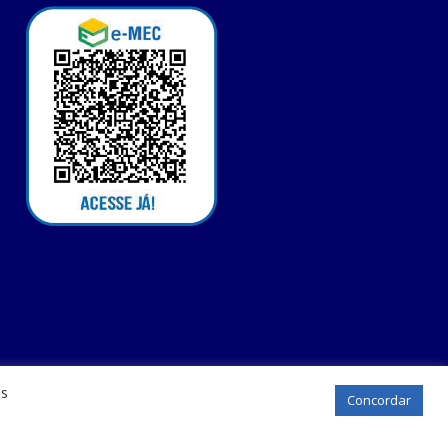
os
Concordar