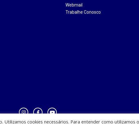
Webmail
Trabalhe Conosco
io. Utilizamos cookies necessários. Para entender como utilizamos 
zinha - CEST - Av. Casemiro Junior, 12 - Anil, CEP: 65045-180, São Luis - MA