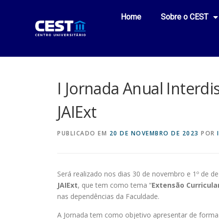
Home
Sobre o CEST
I Jornada Anual Interdi
JAIExt
PUBLICADO EM
20 DE NOVEMBRO DE 2023
POR
Será realizado nos dias 30 de novembro e 1º de d
JAIExt
, que tem como tema “
Extensão Curricul
nas dependências da Faculdade.
A Jornada tem como objetivo apresentar de forma 