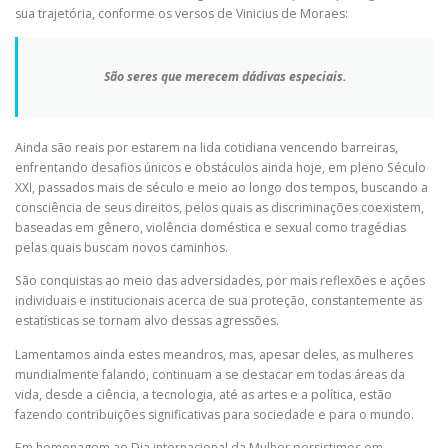
sua trajetória, conforme os versos de Vinicius de Moraes:
São seres que merecem dádivas especiais.
Ainda são reais por estarem na lida cotidiana vencendo barreiras,
enfrentando desafios únicos e obstáculos ainda hoje, em pleno Século
XXI, passados mais de século e meio ao longo dos tempos, buscando a
consciência de seus direitos, pelos quais as discriminações coexistem,
baseadas em gênero, violência doméstica e sexual como tragédias
pelas quais buscam novos caminhos.
São conquistas ao meio das adversidades, por mais reflexões e ações
individuais e institucionais acerca de sua proteção, constantemente as
estatísticas se tornam alvo dessas agressões.
Lamentamos ainda estes meandros, mas, apesar deles, as mulheres
mundialmente falando, continuam a se destacar em todas áreas da
vida, desde a ciência, a tecnologia, até as artes e a política, estão
fazendo contribuições significativas para sociedade e para o mundo.
Em homenagem ao Dia internacional da Mulher persistimos em