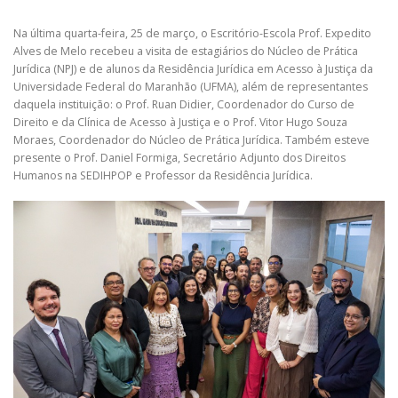
Na última quarta-feira, 25 de março, o Escritório-Escola Prof. Expedito
Alves de Melo recebeu a visita de estagiários do Núcleo de Prática
Jurídica (NPJ) e de alunos da Residência Jurídica em Acesso à Justiça da
Universidade Federal do Maranhão (UFMA), além de representantes
daquela instituição: o Prof. Ruan Didier, Coordenador do Curso de
Direito e da Clínica de Acesso à Justiça e o Prof. Vitor Hugo Souza
Moraes, Coordenador do Núcleo de Prática Jurídica. Também esteve
presente o Prof. Daniel Formiga, Secretário Adjunto dos Direitos
Humanos na SEDIHPOP e Professor da Residência Jurídica.