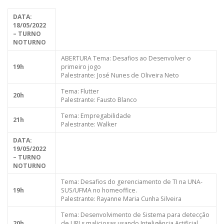
DATA:
18/05/2022
– TURNO
NOTURNO
ABERTURA Tema: Desafios ao Desenvolver o
19h
primeiro jogo
Palestrante: José Nunes de Oliveira Neto
Tema: Flutter
20h
Palestrante: Fausto Blanco
Tema: Empregabilidade
21h
Palestrante: Walker
DATA:
19/05/2022
– TURNO
NOTURNO
Tema: Desafios do gerenciamento de TI na UNA-
19h
SUS/UFMA no homeoffice.
Palestrante: Rayanne Maria Cunha Silveira
Tema: Desenvolvimento de Sistema para detecção
20h
de URLs maliciosas usando Inteligência Artificial.