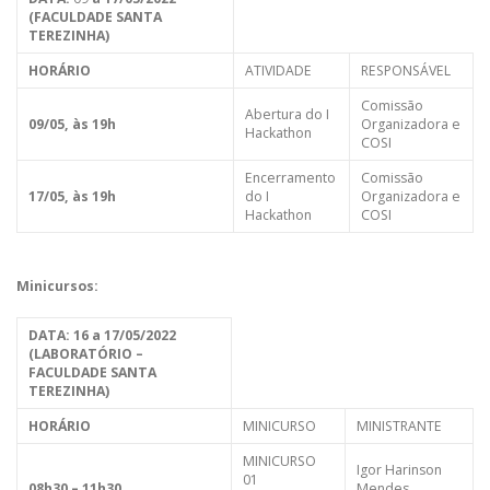
(FACULDADE SANTA
TEREZINHA)
HORÁRIO
ATIVIDADE
RESPONSÁVEL
Comissão
Abertura do I
09/05, às 19h
Organizadora e
Hackathon
COSI
Encerramento
Comissão
17/05, às 19h
do I
Organizadora e
Hackathon
COSI
Minicursos:
DATA: 16 a 17/05/2022
(LABORATÓRIO –
FACULDADE SANTA
TEREZINHA)
HORÁRIO
MINICURSO
MINISTRANTE
MINICURSO
Igor Harinson
01
08h30 – 11h30
Mendes