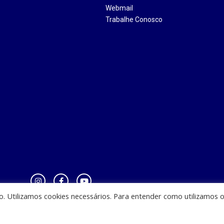
Webmail
Trabalhe Conosco
io. Utilizamos cookies necessários. Para entender como utilizamos 
zinha - CEST - Av. Casemiro Junior, 12 - Anil, CEP: 65045-180, São Luis - MA