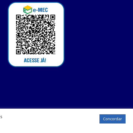
os
Concordar