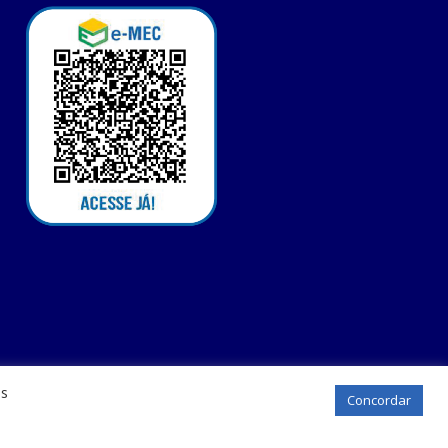
os
Concordar