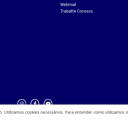
Webmail
Trabalhe Conosco
io. Utilizamos cookies necessários. Para entender como utilizamos 
zinha - CEST - Av. Casemiro Junior, 12 - Anil, CEP: 65045-180, São Luis - MA