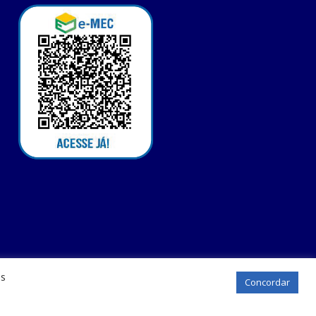
os
Concordar