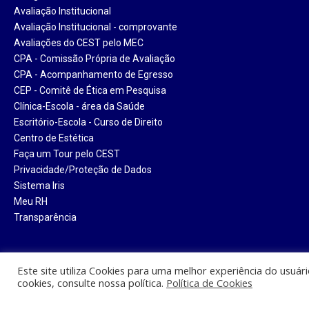
Avaliação Institucional
Avaliação Institucional - comprovante
Avaliações do CEST pelo MEC
CPA - Comissão Própria de Avaliação
CPA - Acompanhamento de Egresso
CEP - Comitê de Ética em Pesquisa
Clínica-Escola - área da Saúde
Escritório-Escola - Curso de Direito
Centro de Estética
Faça um Tour pelo CEST
Privacidade/Proteção de Dados
Sistema Iris
Meu RH
Transparência
Este site utiliza Cookies para uma melhor experiência do usuár
cookies, consulte nossa política.
Política de Cookies
Centro Universitário Santa Tere