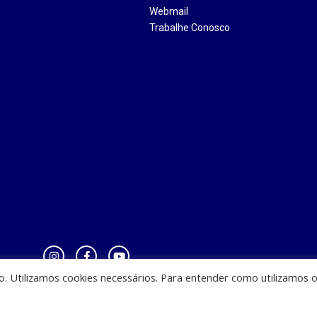
Webmail
Trabalhe Conosco
io. Utilizamos cookies necessários. Para entender como utilizamos 
zinha - CEST - Av. Casemiro Junior, 12 - Anil, CEP: 65045-180, São Luis - MA