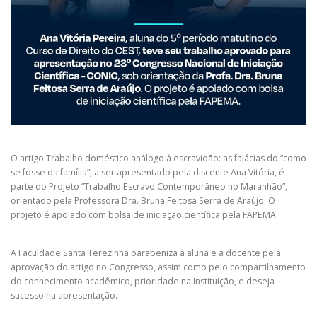
O artigo Trabalho doméstico análogo à escravidão: as falácias do “como
se fosse da família”, a ser apresentado pela discente Ana Vitória, é
parte do Projeto “Trabalho Escravo Contemporâneo no Maranhão”,
orientado pela Professora Dra. Bruna Feitosa Serra de Araújo. O
projeto é apoiado com bolsa de iniciação científica pela FAPEMA.
A Faculdade Santa Terezinha parabeniza a aluna e a docente pela
aprovação do artigo no Congresso, assim como pelo compartilhamento
do conhecimento acadêmico, prioridade na Instituição, e deseja
sucesso na apresentação.