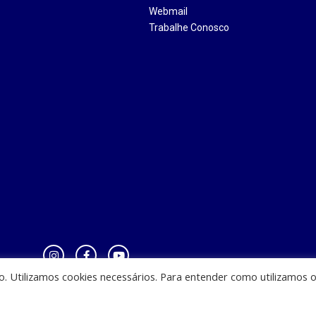
Webmail
Trabalhe Conosco
io. Utilizamos cookies necessários. Para entender como utilizamos 
zinha - CEST - Av. Casemiro Junior, 12 - Anil, CEP: 65045-180, São Luis - MA