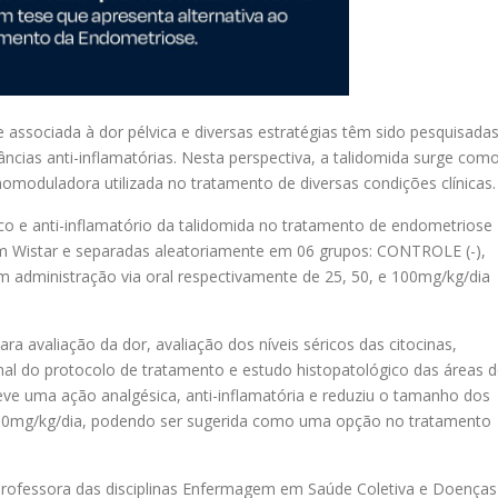
 associada à dor pélvica e diversas estratégias têm sido pesquisada
âncias anti-inflamatórias. Nesta perspectiva, a talidomida surge com
omoduladora utilizada no tratamento de diversas condições clínicas
sico e anti-inflamatório da talidomida no tratamento de endometriose
gem Wistar e separadas aleatoriamente em 06 grupos: CONTROLE (-),
dministração via oral respectivamente de 25, 50, e 100mg/kg/dia
a avaliação da dor, avaliação dos níveis séricos das citocinas,
nal do protocolo de tratamento e estudo histopatológico das áreas 
teve uma ação analgésica, anti-inflamatória e reduziu o tamanho dos
e 50mg/kg/dia, podendo ser sugerida como uma opção no tratamento
ofessora das disciplinas Enfermagem em Saúde Coletiva e Doenças