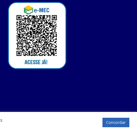
os
Concordar