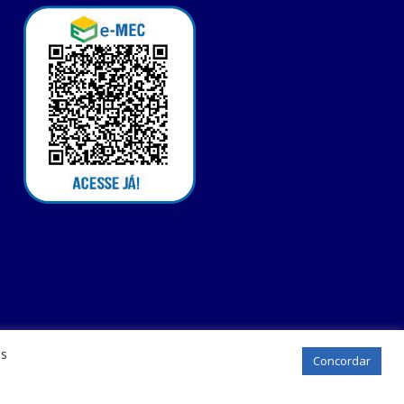
os
Concordar