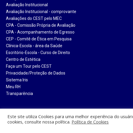
Avaliação Institucional
Avaliação Institucional - comprovante
Avaliações do CEST pelo MEC
CPA - Comissão Própria de Avaliação
CPA - Acompanhamento de Egresso
CEP - Comitê de Ética em Pesquisa
Clínica-Escola - área da Saúde
Escritório-Escola - Curso de Direito
Centro de Estética
Faça um Tour pelo CEST
Privacidade/Proteção de Dados
Sistema Iris
Meu RH
Transparência
Este site utiliza Cookies para uma melhor experiência do usuár
cookies, consulte nossa política.
Política de Cookies
Centro Universitário Santa Tere