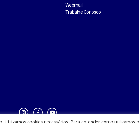
Webmail
Trabalhe Conosco
io. Utilizamos cookies necessários. Para entender como utilizamos 
zinha - CEST - Av. Casemiro Junior, 12 - Anil, CEP: 65045-180, São Luis - MA