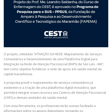
O projeto, intitulado “ATIVAÇÃO DA REDE: Mapeamento de Serviços
Comunitários e Desenvolvimento de uma Plataforma Digital para
Integração na Rede de Atenção Psicossocial (RAPS) de São Luís – MA”,
tem como objetivo fortalecer a rede de apoio em saúde mental da
capital maranhense.
A proposta prevê o mapeamento de serviços comunitários já
existentes e a criação de uma plataforma digital inovadora, que
permitirá integrar esses recursos aos Centros de Atenção Psicossocial
(CAPS) e demais unidades de saúde mental.
Com essa ferramenta, os profissionais terão acesso facilitado a
informações sobre os apoios disponíveis, tornando os