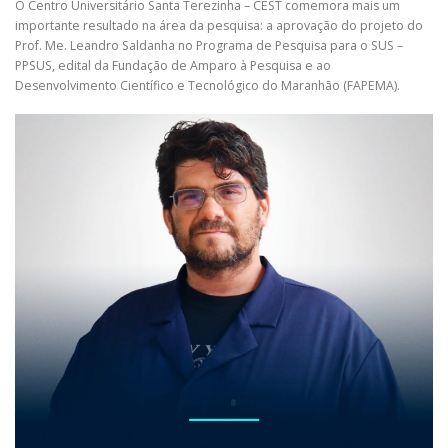
O Centro Universitário Santa Terezinha – CEST comemora mais um
importante resultado na área da pesquisa: a aprovação do projeto do
Prof. Me. Leandro Saldanha no Programa de Pesquisa para o SUS –
PPSUS, edital da Fundação de Amparo à Pesquisa e ao
Desenvolvimento Científico e Tecnológico do Maranhão (FAPEMA).