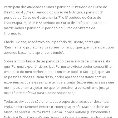
Participam das atividades alunos a partir do 2º Período do Curso de
Direito, do 4º, 5º e 6º período do Curso de Nutrição, a partir do 2º
período do Curso de Gastronomia, 7º e 8º período do Curso de
Fisioterapia, 2º, 3º, 4º e 5º período do Curso de Estética e discentes
matriculados a partir do 3º período do Curso de Sistema de
Informação.
Charle Luciano, acadêmico do 3º período de Direito, conta que
“Realmente, o projeto faz jus ao seu nome, porque quem dele participa
aprende bastante e aprende fazendo”.
Sobre a importância de ter participado dessa atividade, Charle relata
que “Foi uma experiência incrível. Foi muito exitoso poder compartilhar
um pouco do meu conhecimento com esse público tão legal, que são
as pessoas idosas e, além disso, poder aprender bastante com as
experiências que eles sempre têm para contar (experiências essas que
me impulsionam a ajudar, no que for possível, a construir uma Justiça
mais célere e efetiva para a nossa sociedade)”.
Todas as atividades são orientadas e supervisionadas por docentes:
Profa. Samira Kemmer Pereira (Fisioterapia), Profa. Maiane Cibele de
Mesquita Serra (Direito), Profa. Hérika Polyana Rabelo (Gastronomia e
Nutrição), Prof. Carlos Wagner Sousa da Costa (Sistema de Informação),