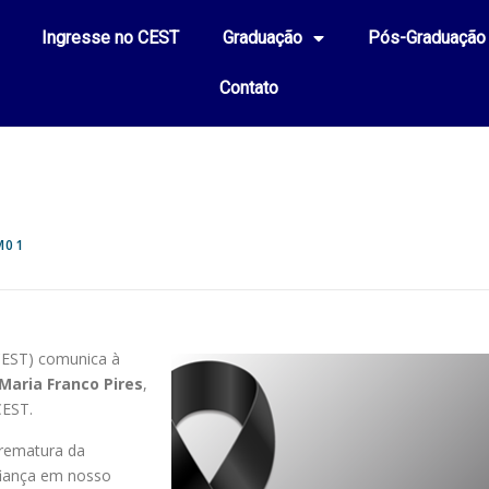
Ingresse no CEST
Graduação
Pós-Graduação
Contato
M01
CEST) comunica à
Maria Franco Pires
,
CEST.
prematura da
fiança em nosso