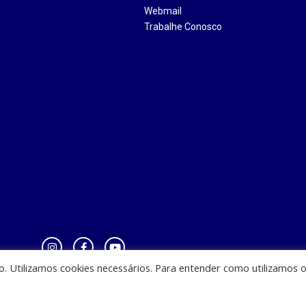
Webmail
Trabalhe Conosco
io. Utilizamos cookies necessários. Para entender como utilizamos 
zinha - CEST - Av. Casemiro Junior, 12 - Anil, CEP: 65045-180, São Luis - MA