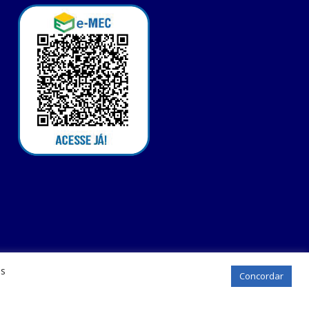
os
Concordar