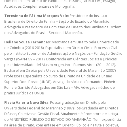
com ênfase em Direito de Família e Sucessões, Direito Civil, Estágio,
Atividades Complementares e Monografia.
Teresinha de Fátima Marques Vale
: Presidente do Instituto
Brasileiro de Direito de Família – Seção do Estado do Maranhão.
Advogada e Presidente da Comissão de Direito das Famílias da Ordem
dos Advogados do Brasil – Seccional Maranhão.
Heliane Sousa Fernandes
: Mestranda em Direito pela Universidade
de Coimbra (2016-2018). Especialista em Direito Civil e Processo Civil
pelo Instituto Superior de Administração e Negócios – Fundação Getúlio
Vargas (ISAN-FGV – 2011). Doutoranda em Ciências Sociais e Jurídicas
pela Universidade del Museo Argentino – Buenos Aires (2011-2012).
Bacharel em Direito pela Universidade Federal do Maranhão (2007).
Professora Especialista do curso de Direito na Unidade de Ensino
Superior Dom Bosco (UNDB). Advogada-sócia do Fernandes Pinheiro
Roma e Garrido Advogados em São Luís – MA. Advogada núcleo de
prática jurídica da UNDB
Flavia Valeria Nava Silva
: Possui graduação em Direito pela
Universidade Federal do Maranhão (1997) Pós-Graduada em Direitos
Difusos, Coletivos e Gestão Fiscal. Atualmente é Promotora de Justiça
do MINISTÉRIO PÚBLICO DO ESTADO DO MARANHÃO. Tem experiência
na área de Direito, com ênfase em Direito Público e na tutela coletiva,