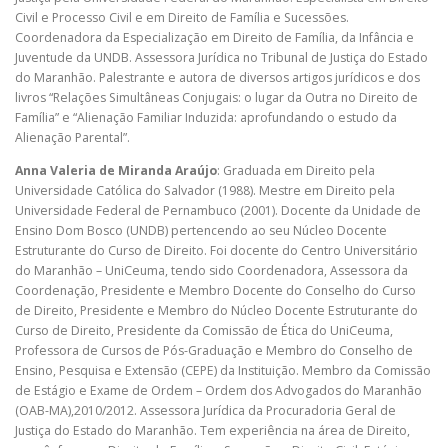
Civil e Processo Civil e em Direito de Família e Sucessões.
Coordenadora da Especialização em Direito de Família, da Infância e
Juventude da UNDB. Assessora Jurídica no Tribunal de Justiça do Estado
do Maranhão. Palestrante e autora de diversos artigos jurídicos e dos
livros “Relações Simultâneas Conjugais: o lugar da Outra no Direito de
Família” e “Alienação Familiar Induzida: aprofundando o estudo da
Alienação Parental”.
Anna Valeria de Miranda Araújo
: Graduada em Direito pela
Universidade Católica do Salvador (1988). Mestre em Direito pela
Universidade Federal de Pernambuco (2001). Docente da Unidade de
Ensino Dom Bosco (UNDB) pertencendo ao seu Núcleo Docente
Estruturante do Curso de Direito. Foi docente do Centro Universitário
do Maranhão – UniCeuma, tendo sido Coordenadora, Assessora da
Coordenação, Presidente e Membro Docente do Conselho do Curso
de Direito, Presidente e Membro do Núcleo Docente Estruturante do
Curso de Direito, Presidente da Comissão de Ética do UniCeuma,
Professora de Cursos de Pós-Graduação e Membro do Conselho de
Ensino, Pesquisa e Extensão (CEPE) da Instituição. Membro da Comissão
de Estágio e Exame de Ordem – Ordem dos Advogados do Maranhão
(OAB-MA),2010/2012. Assessora Jurídica da Procuradoria Geral de
Justiça do Estado do Maranhão. Tem experiência na área de Direito,