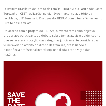
O Instituto Brasileiro de Direito da Família – IBDFAM e a Faculdade Santa
Terezinha – CEST realizarão, no dia 19 de março, no auditório da
faculdade, o 9º Seminário Diálogos do IBDFAM com o tema “A mulher no
Direito das Famílias”.
De acordo com o projeto do IBDFAM, o evento tem como objetivo
propor aos participantes o debate sobre temas atuais e polêmicos no
que se refere à proteção das categorias juridicamente consideradas
vulneráveis no âmbito do direito das famílias, prestigiando a
experiência profissional interdisciplinar aliada à teorização das
matérias.