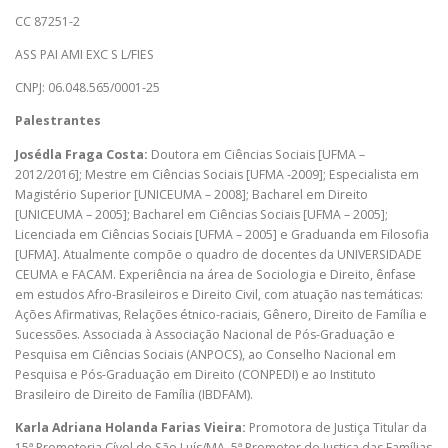
CC 87251-2
ASS PAI AMI EXC S L/FIES
CNPJ: 06.048.565/0001-25
Palestrantes
Josédla Fraga Costa:
Doutora em Ciências Sociais [UFMA –
2012/2016]; Mestre em Ciências Sociais [UFMA -2009]; Especialista em
Magistério Superior [UNICEUMA – 2008]; Bacharel em Direito
[UNICEUMA – 2005]; Bacharel em Ciências Sociais [UFMA – 2005];
Licenciada em Ciências Sociais [UFMA – 2005] e Graduanda em Filosofia
[UFMA]. Atualmente compõe o quadro de docentes da UNIVERSIDADE
CEUMA e FACAM. Experiência na área de Sociologia e Direito, ênfase
em estudos Afro-Brasileiros e Direito Civil, com atuação nas temáticas:
Ações Afirmativas, Relações étnico-raciais, Gênero, Direito de Família e
Sucessões. Associada à Associação Nacional de Pós-Graduação e
Pesquisa em Ciências Sociais (ANPOCS), ao Conselho Nacional em
Pesquisa e Pós-Graduação em Direito (CONPEDI) e ao Instituto
Brasileiro de Direito de Família (IBDFAM).
Karla Adriana Holanda Farias Vieira:
Promotora de Justiça Titular da
15ª Promotoria Cível de São Luís/MA, 5ª Promotor de Justiça das Famílias