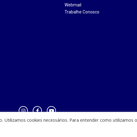
Webmail
Trabalhe Conosco
io. Utilizamos cookies necessários. Para entender como utilizamos 
zinha - CEST - Av. Casemiro Junior, 12 - Anil, CEP: 65045-180, São Luis - MA