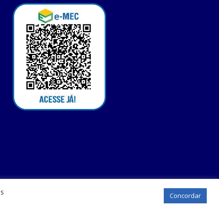
os
Concordar