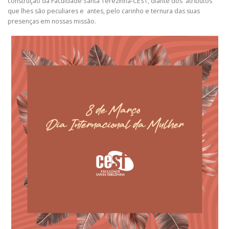
construção da Faculdade Santa Terezinha-CEST, diante dos atributos
que lhes são peculiares e antes, pelo carinho e ternura das suas
presenças em nossas missão.