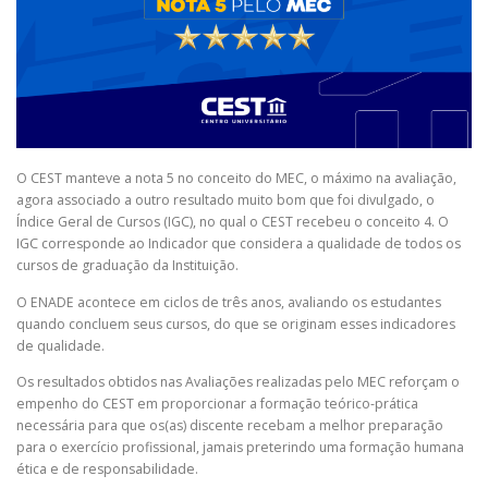
O CEST manteve a nota 5 no conceito do MEC, o máximo na avaliação,
agora associado a outro resultado muito bom que foi divulgado, o
Índice Geral de Cursos (IGC), no qual o CEST recebeu o conceito 4. O
IGC corresponde ao Indicador que considera a qualidade de todos os
cursos de graduação da Instituição.
O ENADE acontece em ciclos de três anos, avaliando os estudantes
quando concluem seus cursos, do que se originam esses indicadores
de qualidade.
Os resultados obtidos nas Avaliações realizadas pelo MEC reforçam o
empenho do CEST em proporcionar a formação teórico-prática
necessária para que os(as) discente recebam a melhor preparação
para o exercício profissional, jamais preterindo uma formação humana
ética e de responsabilidade.