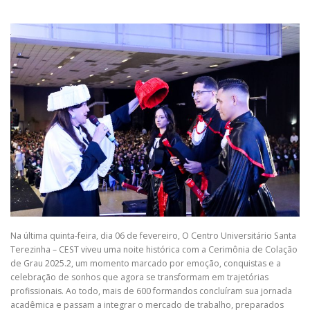
Na última quinta-feira, dia 06 de fevereiro, O Centro Universitário Santa
Terezinha – CEST viveu uma noite histórica com a Cerimônia de Colação
de Grau 2025.2, um momento marcado por emoção, conquistas e a
celebração de sonhos que agora se transformam em trajetórias
profissionais. Ao todo, mais de 600 formandos concluíram sua jornada
acadêmica e passam a integrar o mercado de trabalho, preparados