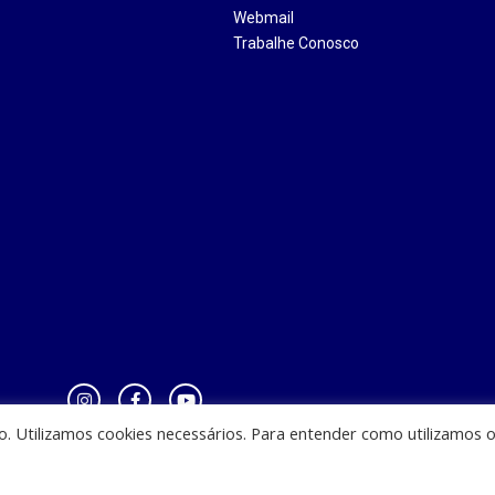
Webmail
Trabalhe Conosco
io. Utilizamos cookies necessários. Para entender como utilizamos 
zinha - CEST - Av. Casemiro Junior, 12 - Anil, CEP: 65045-180, São Luis - MA