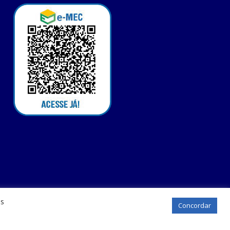
os
Concordar