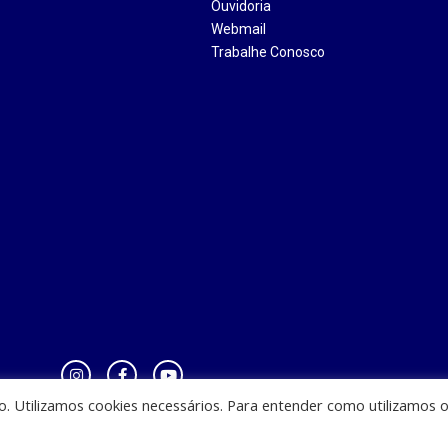
Ouvidoria
Webmail
Trabalhe Conosco
io. Utilizamos cookies necessários. Para entender como utilizamos 
zinha - CEST - Av. Casemiro Junior, 12 - Anil, CEP: 65045-180, São Luis - MA