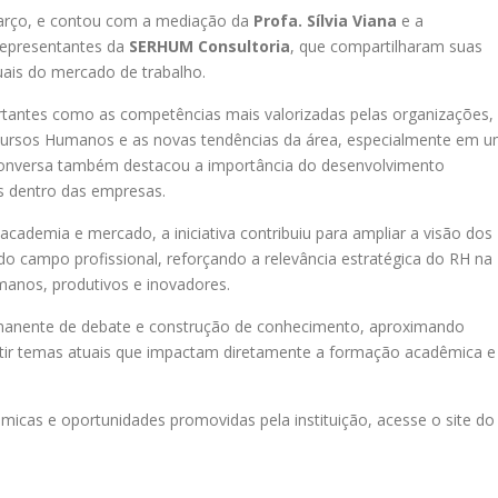
 março, e contou com a mediação da
Profa. Sílvia Viana
e a
representantes da
SERHUM Consultoria
, que compartilharam suas
uais do mercado de trabalho.
rtantes como as competências mais valorizadas pelas organizações,
Recursos Humanos e as novas tendências da área, especialmente em 
 conversa também destacou a importância do desenvolvimento
s dentro das empresas.
cademia e mercado, a iniciativa contribuiu para ampliar a visão dos
do campo profissional, reforçando a relevância estratégica do RH na
manos, produtivos e inovadores.
nente de debate e construção de conhecimento, aproximando
scutir temas atuais que impactam diretamente a formação acadêmica e
micas e oportunidades promovidas pela instituição, acesse o site do