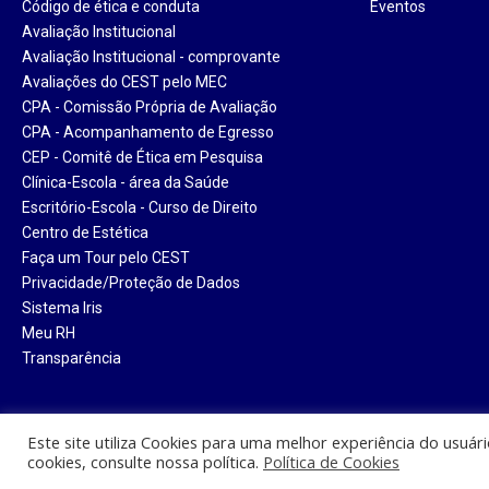
Código de ética e conduta
Eventos
Avaliação Institucional
Avaliação Institucional - comprovante
Avaliações do CEST pelo MEC
CPA - Comissão Própria de Avaliação
CPA - Acompanhamento de Egresso
CEP - Comitê de Ética em Pesquisa
Clínica-Escola - área da Saúde
Escritório-Escola - Curso de Direito
Centro de Estética
Faça um Tour pelo CEST
Privacidade/Proteção de Dados
Sistema Iris
Meu RH
Transparência
Este site utiliza Cookies para uma melhor experiência do usuár
cookies, consulte nossa política.
Política de Cookies
Centro Universitário Santa Tere