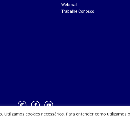
Webmail
Trabalhe Conosco
io. Utilizamos cookies necessários. Para entender como utilizamos 
zinha - CEST - Av. Casemiro Junior, 12 - Anil, CEP: 65045-180, São Luis - MA