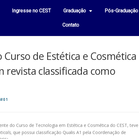
Ingresse no CEST
Graduação
Pós-Graduação
Contato
o Curso de Estética e Cosmética
 revista classificada como
M01
nte do Curso de Tecnologia em Estética e Cosmética do CEST, teve
ticals,
que possui classificação Qualis A1 pela Coordenação de