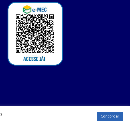
os
Concordar