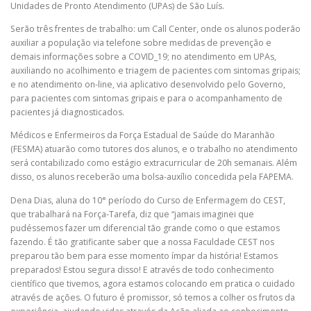
Unidades de Pronto Atendimento (UPAs) de São Luís.
Serão três frentes de trabalho: um Call Center, onde os alunos poderão
auxiliar a população via telefone sobre medidas de prevenção e
demais informações sobre a COVID_19; no atendimento em UPAs,
auxiliando no acolhimento e triagem de pacientes com sintomas gripais;
e no atendimento on-line, via aplicativo desenvolvido pelo Governo,
para pacientes com sintomas gripais e para o acompanhamento de
pacientes já diagnosticados.
Médicos e Enfermeiros da Força Estadual de Saúde do Maranhão
(FESMA) atuarão como tutores dos alunos, e o trabalho no atendimento
será contabilizado como estágio extracurricular de 20h semanais. Além
disso, os alunos receberão uma bolsa-auxílio concedida pela FAPEMA.
Dena Dias, aluna do 10° período do Curso de Enfermagem do CEST,
que trabalhará na Força-Tarefa, diz que “jamais imaginei que
pudéssemos fazer um diferencial tão grande como o que estamos
fazendo. É tão gratificante saber que a nossa Faculdade CEST nos
preparou tão bem para esse momento ímpar da história! Estamos
preparados! Estou segura disso! E através de todo conhecimento
científico que tivemos, agora estamos colocando em pratica o cuidado
através de ações. O futuro é promissor, só temos a colher os frutos da