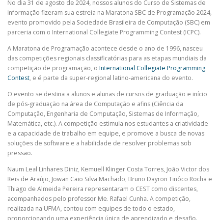
No dia 31 de agosto de 2024, nossos alunos do Curso de Sistemas de
Informação fizeram sua estreia na Maratona SBC de Programação 2024,
evento promovido pela Sociedade Brasileira de Computação (SBC) em
parceria com o International Collegiate Programming Contest (ICPC).
A Maratona de Programação acontece desde o ano de 1996, nasceu
das competições regionais classificatórias para as etapas mundiais da
competição de programação, o
International Collegiate Programming
Contest
, e é parte da super-regional latino-americana do evento.
O evento se destina a alunos e alunas de cursos de graduação e início
de pós-graduação na área de Computação e afins (Ciência da
Computação, Engenharia de Computação, Sistemas de Informação,
Matemática, etc.). A competição estimula nos estudantes a criatividade
e a capacidade de trabalho em equipe, e promove a busca de novas
soluções de software e a habilidade de resolver problemas sob
pressão.
Naum Leal Linhares Diniz, Kemuell Klinger Costa Torres, João Victor dos
Reis de Araújo, Jowan Caio Silva Machado, Bruno Dayron Tinôco Rocha e
Thiago de Almeida Pereira representaram o CEST como discentes,
acompanhados pelo professor Me. Rafael Cunha. A competição,
realizada na UFMA, contou com equipes de todo o estado,
proporcionando uma experiência única de aprendizado e desafio.