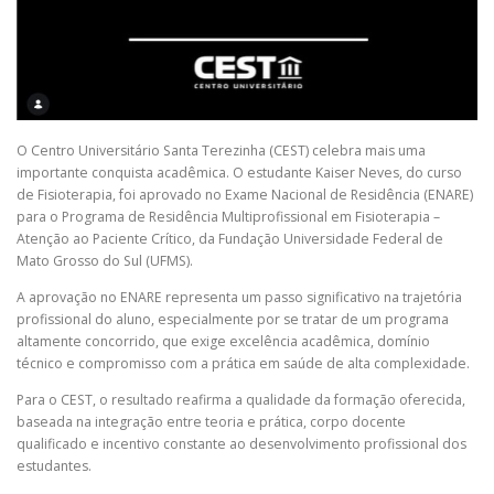
O Centro Universitário Santa Terezinha (CEST) celebra mais uma
importante conquista acadêmica. O estudante Kaiser Neves, do curso
de Fisioterapia, foi aprovado no Exame Nacional de Residência (ENARE)
para o Programa de Residência Multiprofissional em Fisioterapia –
Atenção ao Paciente Crítico, da Fundação Universidade Federal de
Mato Grosso do Sul (UFMS).
A aprovação no ENARE representa um passo significativo na trajetória
profissional do aluno, especialmente por se tratar de um programa
altamente concorrido, que exige excelência acadêmica, domínio
técnico e compromisso com a prática em saúde de alta complexidade.
Para o CEST, o resultado reafirma a qualidade da formação oferecida,
baseada na integração entre teoria e prática, corpo docente
qualificado e incentivo constante ao desenvolvimento profissional dos
estudantes.