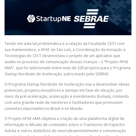
Tendo em vista tal problemática e a relação da Faculdade CEST com
sua mantenedora, a APAE de São Luís, a Coordenação de Inovação e
Tecnologias do CEST desenvolveu o projeto de um aplicativo que
auxilie no processo de comunicação dessas crianças – o “Projeto APAE
AMA”, que foi selecionado entre mais de 200 projetos para o Programa
Startup Nordeste de Aceleração, patrocinado pelo SEBRAE.
O Programa Startup Nordeste de Aceleração visa a desenvolver ideias
potenciais, projetos inovadores e
startups
em fase de ideação, por
meio da pré-aceleração, aceleração e investimento (bolsas), contando
com uma grande rede de mentores e facilitadores que promovem
conexões importantes no Brasil e no Mundo.
O Projeto APAE AMA objetiva a criação de uma plataforma digital de
informação e difusão de conteúdos sobre o Transtorno do Espectro
Autista e outros distúrbios do neurodesenvolvimento e comunicação