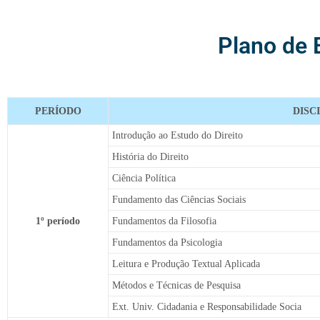
PLANOS DE
Plano de 
ENSINO
DIREITO
PERÍODO
DISC
Introdução ao Estudo do Direito
História do Direito
Ciência Política
Fundamento das Ciências Sociais
1º período
Fundamentos da Filosofia
Fundamentos da Psicologia
Leitura e Produção Textual Aplicada
Métodos e Técnicas de Pesquisa
Ext. Univ. Cidadania e Responsabilidade Socia