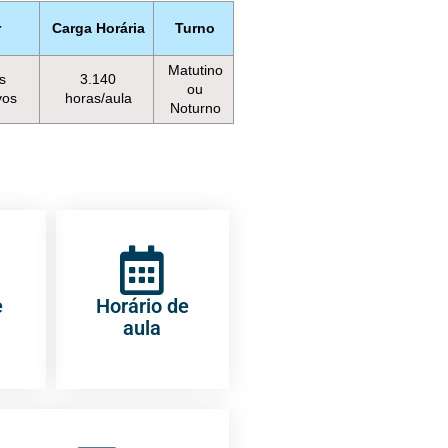
r
Carga Horária
Turno
Matutino
s
3.140
ou
vos
horas/aula
Noturno
e
Horário de
aula