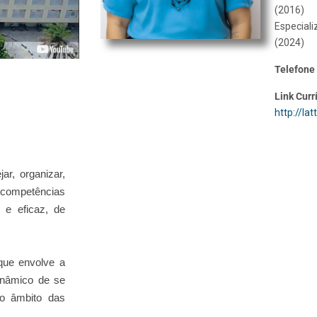
(2016)
Especial
(2024)
Telefone
Link Curr
http://lat
ar, organizar,
competências
e e eficaz, de
que envolve a
inâmico de se
no âmbito das