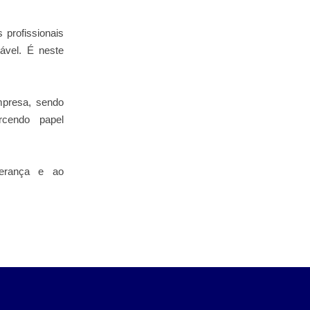
profissionais
ável. É neste
mpresa, sendo
rcendo papel
iderança e ao