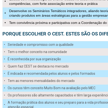
•
competências, com forte associação entre teoria e prática
Desenvolve os Seminários Temáticos integradores, aliando teoria
•
criando produtos em áreas estratégicas para a gestão empresari
•
Tem convivência próxima e participativa com a Coordenação do
PORQUE ESCOLHER O CEST. ESTES SÃO OS DIF
•
Seriedade e compromisso com a qualidade
•
Tem o melhor conceito na comunidade
•
É reconhecida por sua organização
•
Quem faz CEST se destaca no mercado
•
É indicada e recomendada pelos alunos e pelos formados
•
Tem as menores mensalidades do mercado
•
Os cursos têm conceito Muito Bom na avaliação pelo MEC
•
Os professores são altamente capacitados e têm larga experiência
A formação prática dos alunos e seu preparo para a vida profissi
•
atenção especial