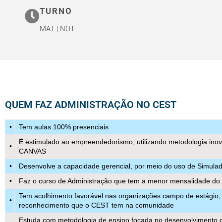
TURNO
ADMINISTRAÇÃ
MAT | NOT
Estímulo ao
Empreendedorismo
QUEM FAZ ADMINISTRAÇÃO NO CEST
FORMAS DE INGRESSO
•
Tem aulas 100% presenciais
É estimulado ao empreendedorismo, utilizando metodologia ino
•
CANVAS
•
Desenvolve a capacidade gerencial, por meio do uso de Simulad
•
Faz o curso de Administração que tem a menor mensalidade d
Tem acolhimento favorável nas organizações campo de estágio,
•
reconhecimento que o CEST tem na comunidade
Estuda com metodologia de ensino focada no desenvolvimento 