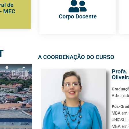
al de
 - MEC
Corpo Docente
T
A COORDENAÇÃO DO CURSO
Profa.
Olivei
Graduaç
Administ
Pós-Gra
MBA em Su
UNICSUL 
MBA em C