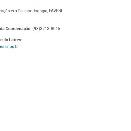
ização em Psicopedagogia, FAVENI
 da Coordenação:
(98)3213-8015
ículo Lattes:
tes.cnpq.br