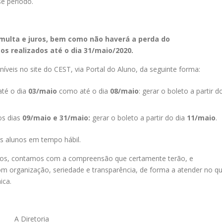
e período.
multa e juros, bem como não haverá a perda do
s realizados até o dia 31/maio/2020.
íveis no site do CEST, via Portal do Aluno, da seguinte forma:
até o dia
03/maio
como até o dia
08/maio
: gerar o boleto a partir d
os dias
09/maio e 31/maio:
gerar o boleto a partir do dia
11/maio
.
s alunos em tempo hábil.
odos, contamos com a compreensão que certamente terão, e
m organização, seriedade e transparência, de forma a atender no q
ica.
A Diretoria