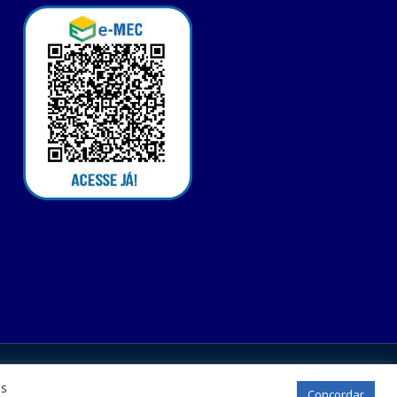
os
Concordar