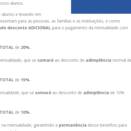
ssos alunos.
e alunos e levando em
resentam para as pessoas, as famílias e as instituições, e como
ndo
desconto
ADICIONAL
para o pagamento da mensalidade com
TOTAL
de
20%.
ensalidade, que se
somará
ao desconto de
adimplência
normal d
TOTAL
de
15%.
nsalidade, que se
somará
ao desconto de
adimplência
de 10%
TOTAL
de
10%.
%
na mensalidade, garantindo a
permanência
desse benefício para