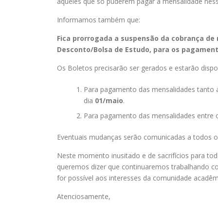
aqueles que só puderem pagar a mensalidade ness
Informamos também que:
Fica prorrogada a suspensão da cobrança de 
Desconto/Bolsa de Estudo, para os pagamento
Os Boletos precisarão ser gerados e estarão dispon
Para pagamento das mensalidades tanto 
dia
01/maio
.
Para pagamento das mensalidades entre 
Eventuais mudanças serão comunicadas a todos o
Neste momento inusitado e de sacrifícios para t
queremos dizer que continuaremos trabalhando co
for possível aos interesses da comunidade acadêm
Atenciosamente,