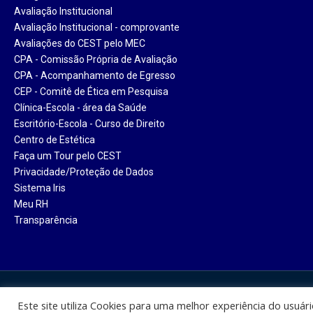
Avaliação Institucional
Avaliação Institucional - comprovante
Avaliações do CEST pelo MEC
CPA - Comissão Própria de Avaliação
CPA - Acompanhamento de Egresso
CEP - Comitê de Ética em Pesquisa
Clínica-Escola - área da Saúde
Escritório-Escola - Curso de Direito
Centro de Estética
Faça um Tour pelo CEST
Privacidade/Proteção de Dados
Sistema Iris
Meu RH
Transparência
Centro Universitário Santa Ter
Este site utiliza Cookies para uma melhor experiência do usuár