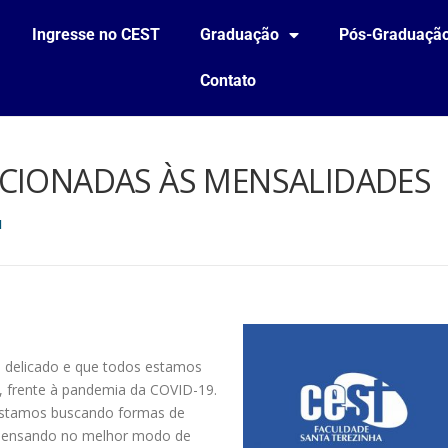
Ingresse no CEST
Graduação
Pós-Graduaçã
Contato
ACIONADAS ÀS MENSALIDADES
1
é delicado e que todos estamos
, frente à pandemia da COVID-19.
 estamos buscando formas de
 pensando no melhor modo de