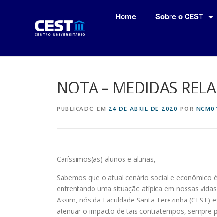
Home
Sobre o CEST
NOTA – MEDIDAS REL
PUBLICADO EM
24 DE ABRIL DE 2020
POR
NCM0
Caríssimos(as) alunos e alunas,
Sabemos que o atual cenário social e econômico 
enfrentando uma situação atípica em nossas vidas
Assim, nós da Faculdade Santa Terezinha (CEST)
atenuar o impacto de tais contratempos, sempre