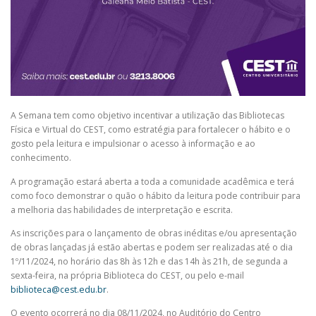
A Semana tem como objetivo incentivar a utilização das Bibliotecas
Física e Virtual do CEST, como estratégia para fortalecer o hábito e o
gosto pela leitura e impulsionar o acesso à informação e ao
conhecimento.
A programação estará aberta a toda a comunidade acadêmica e terá
como foco demonstrar o quão o hábito da leitura pode contribuir para
a melhoria das habilidades de interpretação e escrita.
As inscrições para o lançamento de obras inéditas e/ou apresentação
de obras lançadas já estão abertas e podem ser realizadas até o dia
1º/11/2024, no horário das 8h às 12h e das 14h às 21h, de segunda a
sexta-feira, na própria Biblioteca do CEST, ou pelo e-mail
biblioteca@cest.edu.br
.
O evento ocorrerá no dia 08/11/2024, no Auditório do Centro