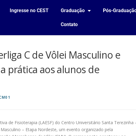
Ingresse no CEST
Graduação
Pós-Graduaçã
Contato
rliga C de Vôlei Masculino e
a prática aos alunos de
CM01
iva de Fisioterapia (LAESF) do Centro Universitário Santa Terezinha 
ei Masculino – Etapa Nordeste, um evento organizado pela