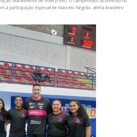
ederação Maranhense de Vôlei (FMV). O campeonato aconteceu no
m a participação especial de Marcelo Negrão, atleta brasileiro