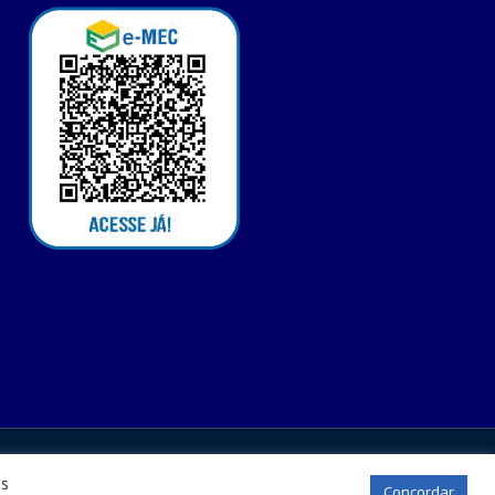
os
Concordar