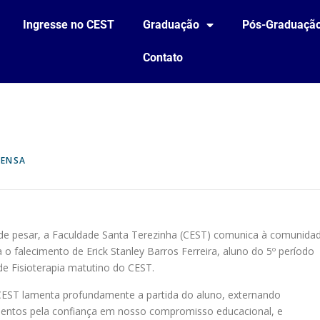
Ingresse no CEST
Graduação
Pós-Graduaçã
Contato
RENSA
e pesar, a Faculdade Santa Terezinha (CEST) comunica à comunida
o falecimento de Erick Stanley Barros Ferreira, aluno do 5º período
de Fisioterapia matutino do CEST.
 CEST lamenta profundamente a partida do aluno, externando
entos pela confiança em nosso compromisso educacional, e