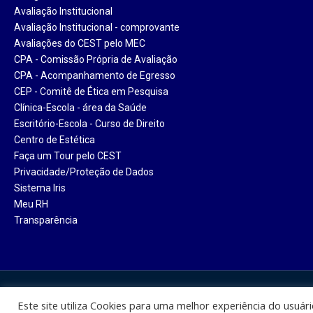
Avaliação Institucional
Avaliação Institucional - comprovante
Avaliações do CEST pelo MEC
CPA - Comissão Própria de Avaliação
CPA - Acompanhamento de Egresso
CEP - Comitê de Ética em Pesquisa
Clínica-Escola - área da Saúde
Escritório-Escola - Curso de Direito
Centro de Estética
Faça um Tour pelo CEST
Privacidade/Proteção de Dados
Sistema Iris
Meu RH
Transparência
Centro Universitário Santa Ter
Este site utiliza Cookies para uma melhor experiência do usuár