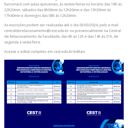
funcionará com aulas quinzenais, às sextas-feiras no horário das 18h às
22h20min, sábados das 8h00min às 12h20min e das 13h30min às
17h40min e domingos das 08h às 12h20min.
As inscrições podem ser realizadas até o dia 05/03/2024, pelo e-mail
centralderelacionamento@cest.edu.br ou presencialmente na Central
de Relacionamento da Faculdade, das 8h às 12h e das 14h às 21h, de
segunda a sexta-feira.
Acesse o edital completo em cest.edu.br/editais