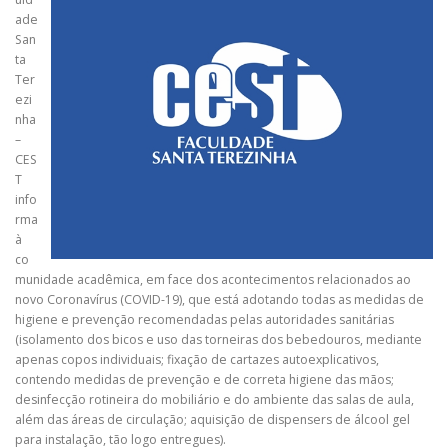
ade
San
ta
Ter
ezi
nha
–
CES
T
info
rma
à
co
munidade acadêmica, em face dos acontecimentos relacionados ao
novo Coronavírus (COVID-19), que está adotando todas as medidas de
higiene e prevenção recomendadas pelas autoridades sanitárias
(isolamento dos bicos e uso das torneiras dos bebedouros, mediante
apenas copos individuais; fixação de cartazes autoexplicativos,
contendo medidas de prevenção e de correta higiene das mãos;
desinfecção rotineira do mobiliário e do ambiente das salas de aula,
além das áreas de circulação; aquisição de dispensers de álcool gel
para instalação, tão logo entregues).