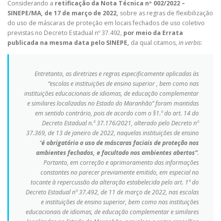
Considerando a
retificação da Nota Técnica nº 002/2022 –
SINEPE/MA, de 17 de março de 2022,
sobre as regras de flexibilização
do uso de máscaras de proteção em locais fechados de uso coletivo
previstas no Decreto Estadual nº 37.492,
por meio da
Errata
publicada na mesma data pelo SINEPE,
da qual citamos,
in verbis
:
Entretanto, as diretrizes e regras especificamente aplicadas às
“escolas e instituições de ensino superior , bem como nas
instituições educacionais de idiomas, de educação complementar
e similares localizadas no Estado do Maranhão” foram mantidas
em sentido contrário, pois de acordo com o §1.º do art. 14 do
Decreto Estadual n.º 37.176/2021, alterado pelo Decreto nº
37.369, de 13 de janeiro de 2022, naquelas instituições de ensino
“
é obrigatório o uso de máscaras faciais de proteção nos
ambientes fechados, e facultado nos ambientes abertos”
.
Portanto, em correção e aprimoramento das informações
constantes no parecer previamente emitido, em especial no
tocante à repercussão da alteração estabelecida pelo art. 1º do
Decreto Estadual nº 37.492, de 11 de março de 2022, nas escolas
e instituições de ensino superior, bem como nas instituições
educacionais de idiomas, de educação complementar e similares