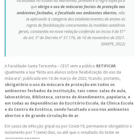
localizadas no Estado do Maranhão, prevalece a regra específica
que
obriga o uso de máscaras faciais de proteção nos
ambientes fechados, e facultado nos ambientes abertos
, não
se aplicando à categoria dos estabelecimentos de ensino as
regras de flexibilização concernentes às medidas sanitárias
gerais, constantes na nova redação conferida ao inciso II do §1º
do art. 5º do Decreto nº 37.176, de 10 de novembro de 2021.
(SINEPE, 2022)
A Faculdade Santa Terezinha – CEST vem a público
RETIFICAR
igualmente a sua “Nota aos alunos sobre flexibilização do uso da
máscara”, publicada em 16 de março de 2022, ficando, portanto
,
obrigatório
o uso da máscara de proteção em todos os
ambientes fechados da instituição, tais como: salas de aula,
laboratórios, Biblioteca, setores de Atendimento, papelaria, e
em todas as dependências do Escritório Escola, da Clínica Escola
e do Centro de Estética, sendo facultado o uso nos ambientes
abertos e de grande circulação de ar.
Em casos de infecção gripal ou por Covid-19, permanece obrigatório o
isolamento por 7 (sete) dias, ou até que o resultado do teste se
apresente negativo.