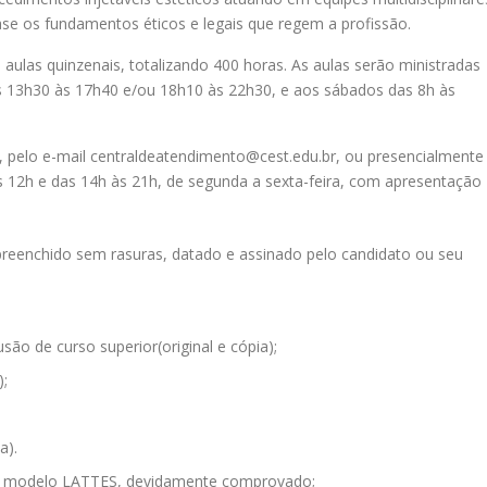
ase os fundamentos éticos e legais que regem a profissão.
aulas quinzenais, totalizando 400 horas. As aulas serão ministradas
as 13h30 às 17h40 e/ou 18h10 às 22h30, e aos sábados das 8h às
, pelo e-mail centraldeatendimento@cest.edu.br, ou presencialmente
s 12h e das 14h às 21h, de segunda a sexta-feira, com apresentação
reenchido sem rasuras, datado e assinado pelo candidato ou seu
ão de curso superior(original e cópia);
);
a).
 no modelo LATTES, devidamente comprovado;