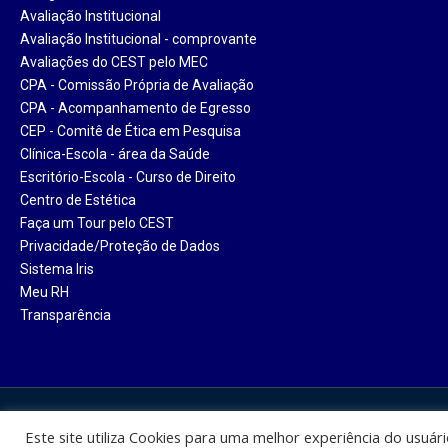
Avaliação Institucional
Avaliação Institucional - comprovante
Avaliações do CEST pelo MEC
CPA - Comissão Própria de Avaliação
CPA - Acompanhamento de Egresso
CEP - Comitê de Ética em Pesquisa
Clínica-Escola - área da Saúde
Escritório-Escola - Curso de Direito
Centro de Estética
Faça um Tour pelo CEST
Privacidade/Proteção de Dados
Sistema Iris
Meu RH
Transparência
Centro Universitário Santa Ter
Este site utiliza Cookies para uma melhor experiência do usuár