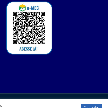
os
Concordar