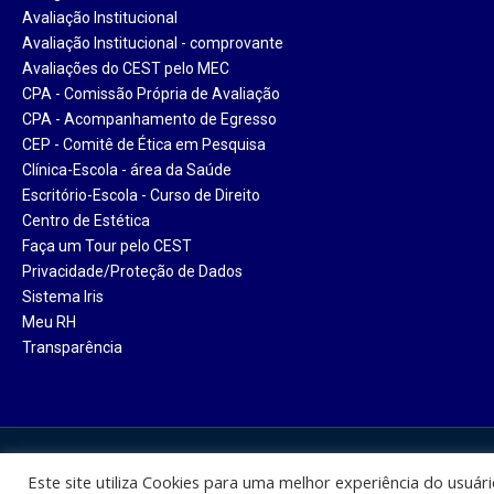
Avaliação Institucional
Avaliação Institucional - comprovante
Avaliações do CEST pelo MEC
CPA - Comissão Própria de Avaliação
CPA - Acompanhamento de Egresso
CEP - Comitê de Ética em Pesquisa
Clínica-Escola - área da Saúde
Escritório-Escola - Curso de Direito
Centro de Estética
Faça um Tour pelo CEST
Privacidade/Proteção de Dados
Sistema Iris
Meu RH
Transparência
Centro Universitário Santa Ter
Este site utiliza Cookies para uma melhor experiência do usuár