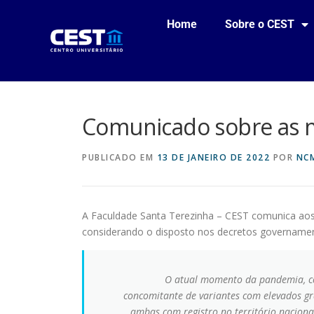
Home
Sobre o CEST
Comunicado sobre as 
PUBLICADO EM
13 DE JANEIRO DE 2022
POR
NC
A Faculdade Santa Terezinha – CEST comunica aos
considerando o disposto nos decretos governament
O atual momento da pandemia, co
concomitante de variantes com elevados gr
ambas com registro no território naciona