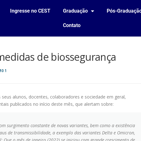
Ingresse no CEST
Graduação
Pós-Graduaçã
Contato
medidas de biossegurança
M01
 seus alunos, docentes, colaboradores e sociedade em geral,
ais publicados no início deste mês, que alertam sobre:
m surgimento constante de novas variantes, bem como a existência
aus de transmissibilidade, a exemplo das variantes Delta e Omicron,
l; Que o mês de janeiro (2022) se iniciou com grande crescimento de