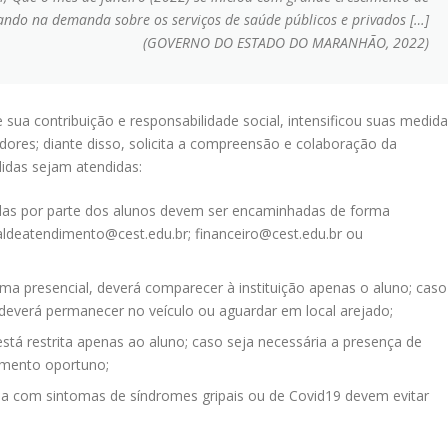
ando na demanda sobre os serviços de saúde públicos e privados […]
(GOVERNO DO ESTADO DO MARANHÃO, 2022)
sua contribuição e responsabilidade social, intensificou suas medid
ores; diante disso, solicita a compreensão e colaboração da
idas sejam atendidas:
ndas por parte dos alunos devem ser encaminhadas de forma
aldeatendimento@cest.edu.br; financeiro@cest.edu.br ou
ma presencial, deverá comparecer à instituição apenas o aluno; caso
deverá permanecer no veículo ou aguardar em local arejado;
stá restrita apenas ao aluno; caso seja necessária a presença de
omento oportuno;
a com sintomas de síndromes gripais ou de Covid19 devem evitar