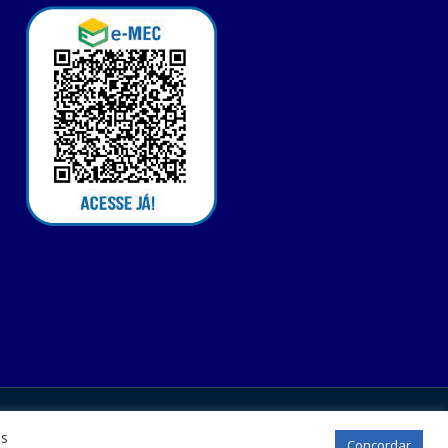
os
Concordar