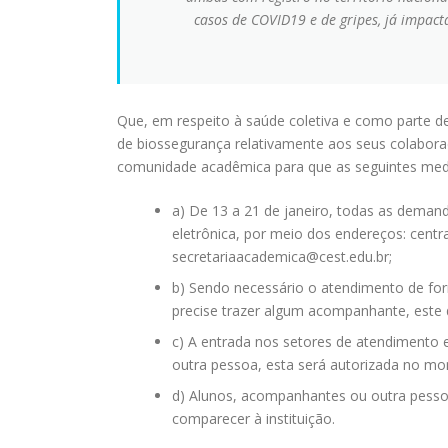
casos de COVID19 e de gripes, já impact
Que, em respeito à saúde coletiva e como parte de 
de biossegurança relativamente aos seus colaborad
comunidade acadêmica para que as seguintes med
a) De 13 a 21 de janeiro, todas as dema
eletrônica, por meio dos endereços: centr
secretariaacademica@cest.edu.br;
b) Sendo necessário o atendimento de for
precise trazer algum acompanhante, este 
c) A entrada nos setores de atendimento e
outra pessoa, esta será autorizada no m
d) Alunos, acompanhantes ou outra pesso
comparecer à instituição.