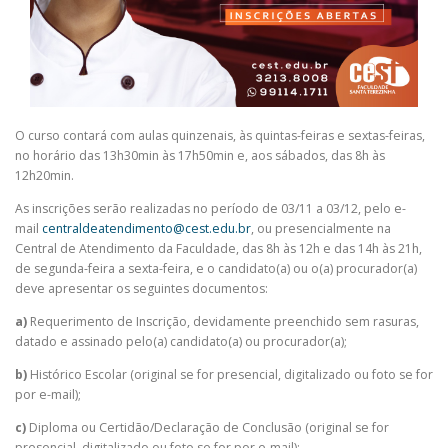
O curso contará com aulas quinzenais, às quintas-feiras e sextas-feiras,
no horário das 13h30min às 17h50min e, aos sábados, das 8h às
12h20min.
As inscrições serão realizadas no período de 03/11 a 03/12, pelo e-
mail
centraldeatendimento@cest.edu.br
, ou presencialmente na
Central de Atendimento da Faculdade, das 8h às 12h e das 14h às 21h,
de segunda-feira a sexta-feira, e o candidato(a) ou o(a) procurador(a)
deve apresentar os seguintes documentos:
a)
Requerimento de Inscrição, devidamente preenchido sem rasuras,
datado e assinado pelo(a) candidato(a) ou procurador(a);
b)
Histórico Escolar (original se for presencial, digitalizado ou foto se for
por e-mail);
c)
Diploma ou Certidão/Declaração de Conclusão (original se for
presencial, digitalizado ou foto se for por e-mail);