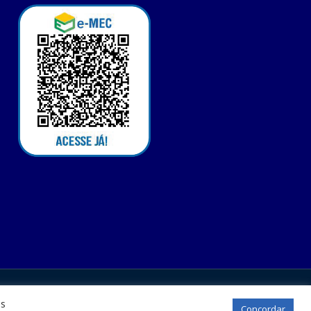
os
Concordar