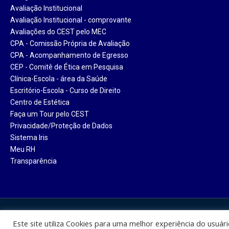
Avaliação Institucional
Avaliação Institucional - comprovante
Avaliações do CEST pelo MEC
CPA - Comissão Própria de Avaliação
CPA - Acompanhamento de Egresso
CEP - Comitê de Ética em Pesquisa
Clínica-Escola - área da Saúde
Escritório-Escola - Curso de Direito
Centro de Estética
Faça um Tour pelo CEST
Privacidade/Proteção de Dados
Sistema Iris
Meu RH
Transparência
Centro Universitário Santa Ter
Este site utiliza Cookies para uma melhor experiência do usuár