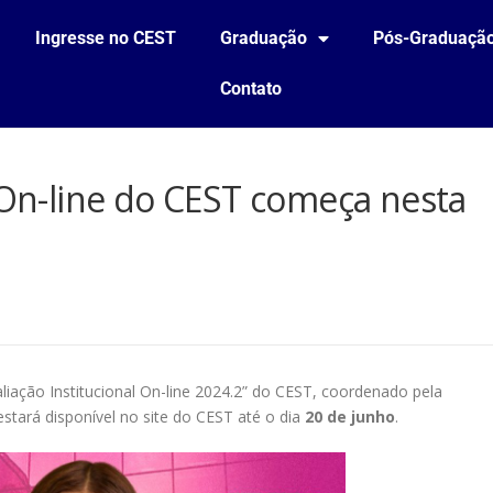
Ingresse no CEST
Graduação
Pós-Graduaçã
Contato
l On-line do CEST começa nesta
1
liação Institucional On-line 2024.2” do CEST, coordenado pela
stará disponível no site do CEST até o dia
20 de junho
.